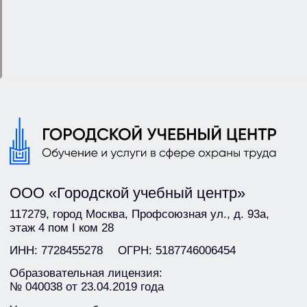
Обучение
Охрана труда
Пожарная безопасность
Работы на высоте
Электробезопасность
Оказание первой помощи
Рабочие профессии
Услуги
Аудит охраны труда
Оценка профессиональных рисков
Специальная оценка условий труда
Разработка профильных документов
О компании
Сведения об организации
Контакты
Блог
+7 (495) 125-08-50
info@gor-centr.ru