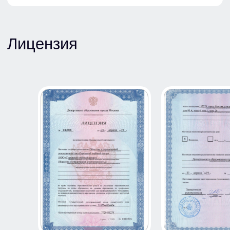
info@gor-centr.ru
+7 (495) 125-08-50
Артемьева
Евангелия Анатольевна
Инструктор по первой помощи
e.rodionova@gor-centr.ru
+7 (926) 286-38-60