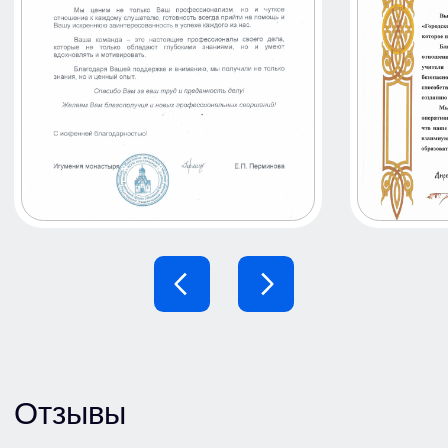
Поляченкова
Варвара Викторовна
Ведущий менеджер
p.varvara@gor-centr.ru
+7 (925) 406-58-56
Засурцев
Дмитрий Сергеевич
Менеджер по продажам
dmitry@gor-centr.ru
+7 (916) 889-84-47