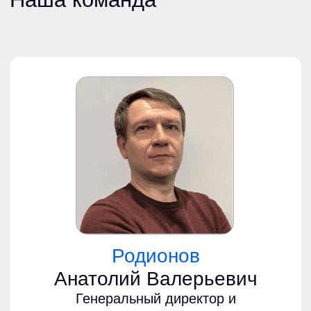
Родионова
Наталья Викторовна
Администратор
Остались вопросы?
Напишите нам
Задать вопрос