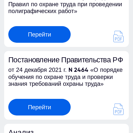
Реквизиты
ИНН 7728455278
ОГРН 5187746006454
КПП 772801001
Лицензия