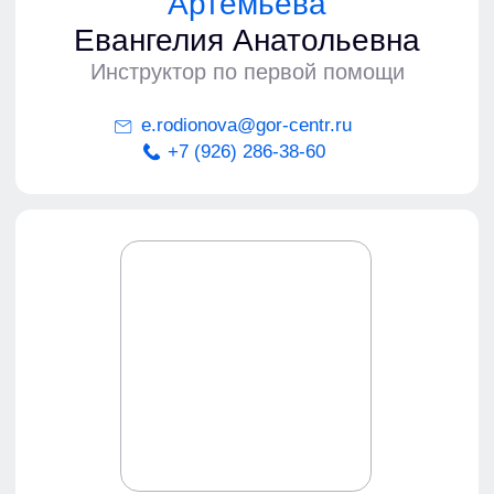
ООО «Городской учебный центр»
117279, город Москва, Профсоюзная ул., д. 93а,
этаж 4 пом I ком 28
ИНН: 7728455278
ОГРН: 5187746006454
Образовательная лицензия:
№ 040038 от 23.04.2019 года
Уведомление об аккредитации