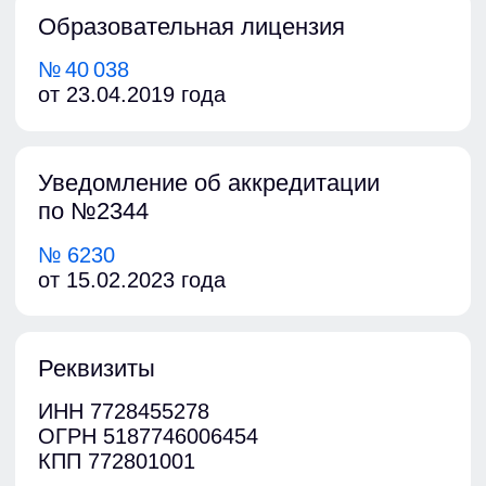
Наша команда
Родионов
Анатолий Валерьевич
Генеральный директор
и
преподаватель
по: охране труда,
пожарной безопасности, ГО и ЧС,
первой помощи
Документы об образовании