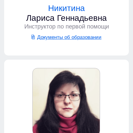
по №2344№ 6230 от 15.02.2023 года
Политика конфиденциальности
Лицензия
Обучение
Охрана труда
Пожарная безопасность
Работы на высоте
Электробезопасность
Оказание первой помощи
Рабочие профессии
Услуги
Аудит охраны труда
Оценка профессиональных рисков
Специальная оценка условий труда
Разработка профильных документов
О компании
Сведения об организации
Контакты
Блог