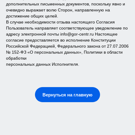
дополнительных письменных документов, поскольку явно и
очевидно выражает волю Сторон, направленную на
достижение общих целей.
В случае необходимости отзыва настоящего Согласия
Пользователь направляет соответствующее уведомление по
адресу электронной почты info@gor-centr.ru Настоящее
согласие предоставляется во исполнение Конституции
Российской Федерацией, Федерального закона от 27.07.2006
ООО «Городской учебный центр»
№ 152-ФЗ «О персональных данных», Политики в области
117279, город Москва, Профсоюзная ул., д. 93а,
обработки
этаж 4 пом I ком 28
персональных данных Исполнителя.
ИНН: 7728455278
ОГРН: 5187746006454
Образовательная лицензия:
№ 040038 от 23.04.2019 года
Уведомление об аккредитации
по №2344№ 6230 от 15.02.2023 года
Вернуться на главную
Политика конфиденциальности
Лицензия
Обучение
Охрана труда
Пожарная безопасность
Работы на высоте