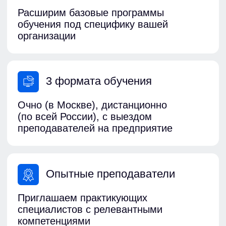
Родионова
Наталья Викторовна
Администратор
Остались вопросы?
Напишите нам
Задать вопрос