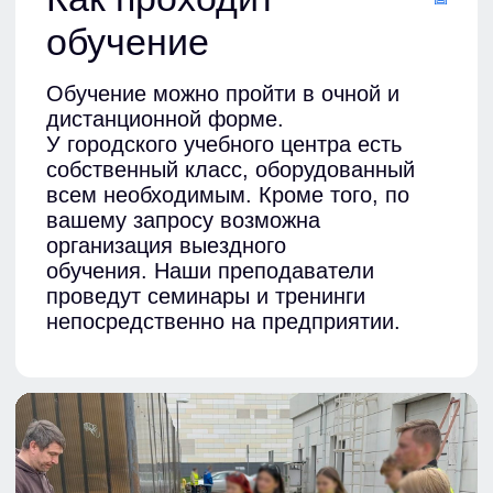
Современные программы
Следим за изменениями законов,
своевременно корректируем
обучающие материалы
Индивидуальный подход
Расширим базовые программы
обучения под специфику вашей
организации
3 формата обучения
Очно (в Москве), дистанционно
(по всей России), с выездом
преподавателей на предприятие
Опытные преподаватели