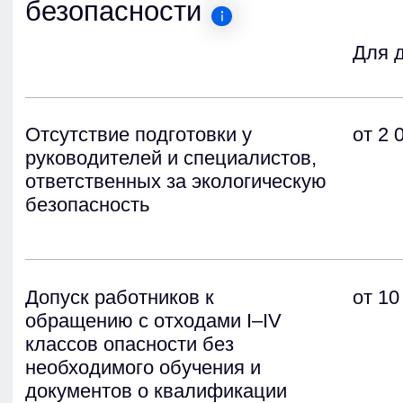
преподаватель
по: охране труда,
пожарной безопасности, ГО и ЧС,
первой помощи
Документы об образовании
info@gor-centr.ru
+7 (495) 125-08-50
Артемьева
Евангелия Анатольевна
Инструктор по первой помощи
e.rodionova@gor-centr.ru
+7 (926) 286-38-60