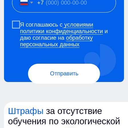
Наша команда
Родионов
Анатолий Валерьевич
Генеральный директор
и