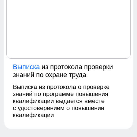
согласно заявке
Карточка компании
Данные вашей компании
Фото на светлом фоне
Для оформления удостоверения
(при необходимости)
Адрес
Для доставки оригиналов
документов
Как получить документы
об образовании?
1