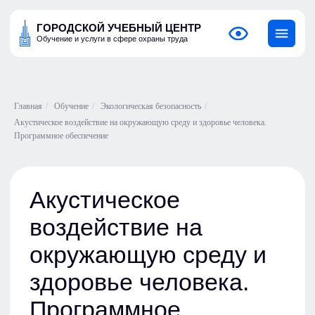
ГОРОДСКОЙ УЧЕБНЫЙ ЦЕНТР
Обучение и услуги в сфере охраны труда
Главная
/
Обучение
/
Экологическая безопасность
/
Акустическое воздействие на окружающую среду и здоровье человека.
Программное обеспечение
Акустическое
воздействие на
окружающую среду и
здоровье человека.
Программное
обеспечение
Наши программы разработаны с учетом
требований природоохранного
законодательства РФ
Удостоверение о повышении