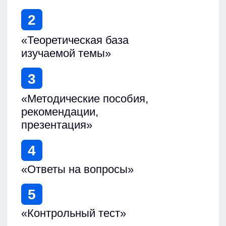
После обучения Вы
получаете документы
государственного
образца