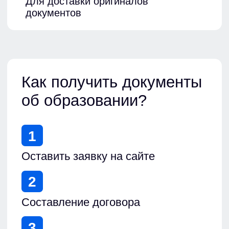
Допуск работников к
от 10 000 до 30 000 ₽
обращению с отходами I–IV
классов опасности без
необходимого обучения и
документов о квалификации
Повторное нарушение
от 30 000 до 40 000 ₽
требований при обращении с
отходами
Нарушение требований при
от 20 000 до 40 000 ₽
размещении отходов производства
и потребления
Нарушение, повлекшее вред
от 40 000 до 50 000 ₽
здоровью людей или
окружающей среде