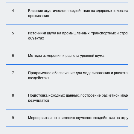
2
4
Влияние акустического воздействия на здоровье человека и 
проживания
«Теоретическая база
изучаемой темы»
3
5
Источники шума на промышленных, транспортных и строит
объектах
«⁠Методические пособия,
рекомендации,
презентация»
6
Методы измерения и расчета уровней шума
4
«Ответы на вопросы»
7
Программное обеспечение для моделирования и расчета аку
воздействия
5
«Контрольный тест»
8
Подготовка исходных данных, построение расчетной модели
результатов
Получите бесплатную
консультацию по
9
Мероприятия по снижению шумового воздействия на окруж
экологической безопасности