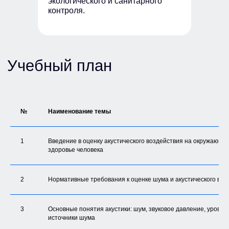
экологического и санитарного
контроля.
№
Наименование темы
1
Введение в оценку акустического воздействия на окружающу
здоровье человека
Содержание курса
2
Нормативные требования к оценке шума и акустического воз
1
3
Основные понятия акустики: шум, звуковое давление, уровни
«Актуальные вопросы изучаемой
источники шума
темы»