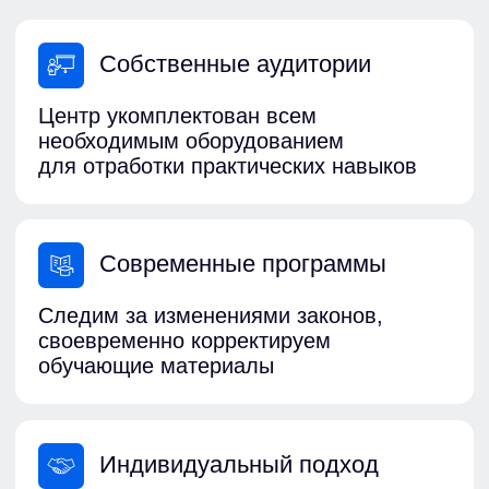
Дмитрий Сергеевич
Менеджер по продажам
dmitry@gor-centr.ru
+7 (916) 889-84-47
Шибенкова
Ольга Александровна
Менеджер по работе с клиентами