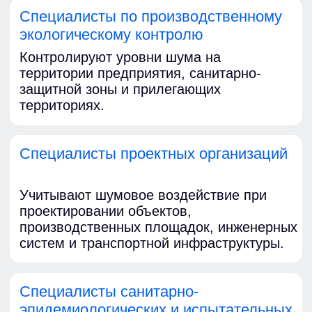
обучение
Обучение можно пройти в
очной
и
дистанционной
форме.
У городского учебного центра есть
собственный класс
, оборудованный
всем необходимым. Кроме того, по
вашему запросу возможна
организация
выездного
обучения
. Наши преподаватели
проведут семинары и тренинги
непосредственно на предприятии.