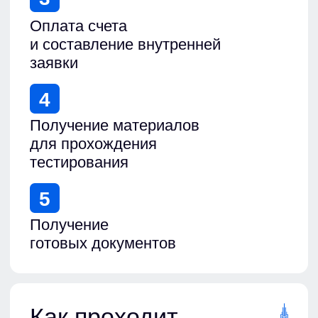
Размер штрафа зависит от характера
нарушения, категории организации,
вида деятельности и последствий.
Обучение по экологической
безопасности помогает подтвердить
подготовку ответственных сотрудников
и снизить риск нарушений при
проверках.
Предложим условия,
выгодные для всех
Собственные аудитории
Центр укомплектован всем
необходимым оборудованием
для отработки практических навыков