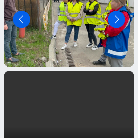
Приглашаем практикующих
специалистов с релевантными
компетенциями
Документы от 1 дня
Оформим удостоверения
по требованиям закона, внесём
сведения в федеральный реестр
Лицензия