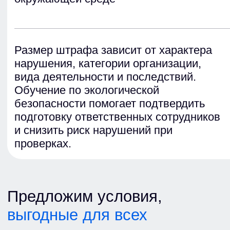
Поляченкова
Варвара Викторовна
Ведущий менеджер
p.varvara@gor-centr.ru
+7 (925) 406-58-56
Засурцев