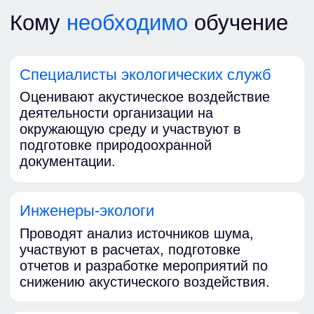
Оставить заявку на сайте
2
Составление договора
3
Оплата счета
и составление внутренней
заявки
4
Получение материалов
для прохождения
тестирования
5
Получение
готовых документов
Как проходит