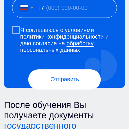
Выписка
из протокола проверки
знаний по охране труда
Выписка
из протокола о проверке
знаний по программе повышения
квалификации выдается вместе
с удостоверением
о повышении
квалификации