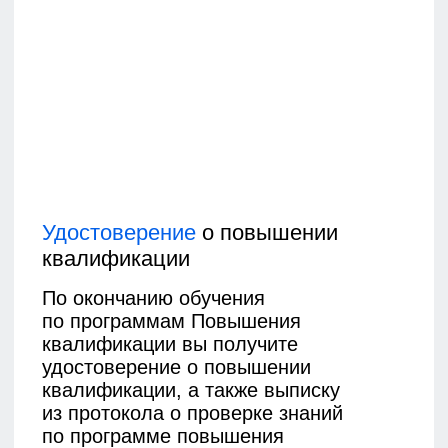
Специалисты проектных организаций
Учитывают шумовое воздействие при
проектировании объектов,
производственных площадок, инженерных
систем и транспортной инфраструктуры.
Специалисты санитарно-
эпидемиологических и испытательных
лабораторий
Проводят измерения, анализируют
результаты и участвуют в оценке влияния
шума на здоровье человека и условия
проживания.
Инженерно-технические специалисты
предприятий
Отвечают за эксплуатацию
оборудования, инженерных систем и
технологических процессов, которые
могут являться источниками шума.