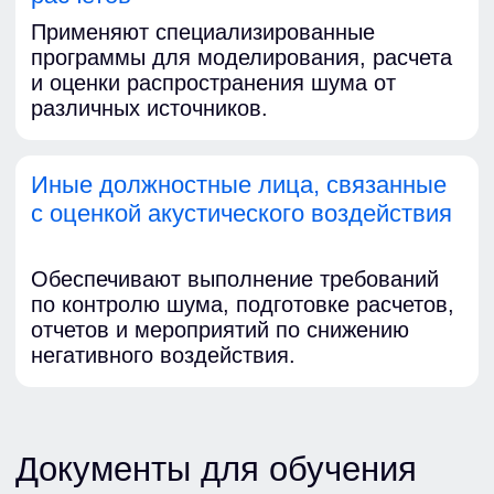
Получите бесплатную
консультацию по
экологической
безопасности
Заполните форму, и наш менеджер
свяжется с Вами в течение
15 минут
,
и ответит на Ваши вопросы
На связи Пн - Пт, с 9:00 до 18:00
+7
Я соглашаюсь с
условиями