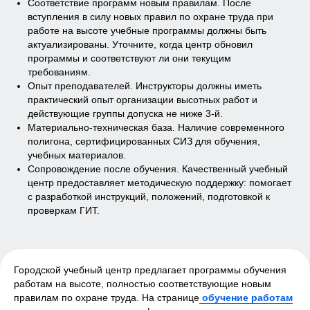
Соответствие программ новым правилам. После
вступления в силу новых правил по охране труда при
работе на высоте учебные программы должны быть
актуализированы. Уточните, когда центр обновил
программы и соответствуют ли они текущим
требованиям.
Опыт преподавателей. Инструкторы должны иметь
практический опыт организации высотных работ и
действующие группы допуска не ниже 3-й.
Материально-техническая база. Наличие современного
полигона, сертифицированных СИЗ для обучения,
учебных материалов.
Сопровождение после обучения. Качественный учебный
центр предоставляет методическую поддержку: помогает
с разработкой инструкций, положений, подготовкой к
проверкам ГИТ.
ООО «Городской учебный центр»
117279, город Москва, Профсоюзная ул., д. 93а,
Городской учебный центр предлагает программы обучения
этаж 4 пом I ком 28
работам на высоте, полностью соответствующие новым
ИНН: 7728455278
ОГРН: 5187746006454
правилам по охране труда. На странице
обучение работам
Образовательная лицензия: