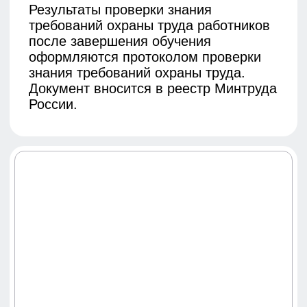
оценку профессиональных
рисков?
Правила не устанавливают жесткой
периодичности. Оценка проводится
при вводе новых рабочих мест,
изменении технологического процесса,
после происшествий, а также планово
— не реже 1 раза в 5 лет.
Рекомендуется проводить
внеплановую оценку при изменении
условий труда или введении новых
правил по охране труда.
Что делать, если работник
отказывается
использовать СИЗ?
Работодатель обязан не только
выдать СИЗ, но и контролировать их
применение. Отказ работника от
использования средств защиты
является нарушением трудовой
дисциплины. Работник должен быть
отстранен от работы до устранения
нарушения. Систематические отказы