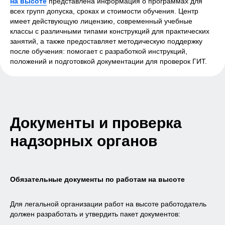
на высоте
представлена информация о программах для
№ 040038 от 23.04.2019 года
всех групп допуска, сроках и стоимости обучения. Центр
Уведомление об аккредитации
имеет действующую лицензию, современный учебные
по №2344№ 6230 от 15.02.2023 года
классы с различными типами конструкций для практических
Политика конфиденциальности
Лицензия
занятий, а также предоставляет методическую поддержку
после обучения: помогает с разработкой инструкций,
Обучение
положений и подготовкой документации для проверок ГИТ.
Охрана труда
Пожарная безопасность
Работы на высоте
Электробезопасность
Оказание первой помощи
Документы и проверка
Рабочие профессии
надзорных органов
Услуги
Аудит охраны труда
Оценка профессиональных рисков
Специальная оценка условий труда
Обязательные документы по работам на высоте
Разработка профильных документов
Для легальной организации работ на высоте работодатель
О компании
должен разработать и утвердить пакет документов:
Сведения об организации