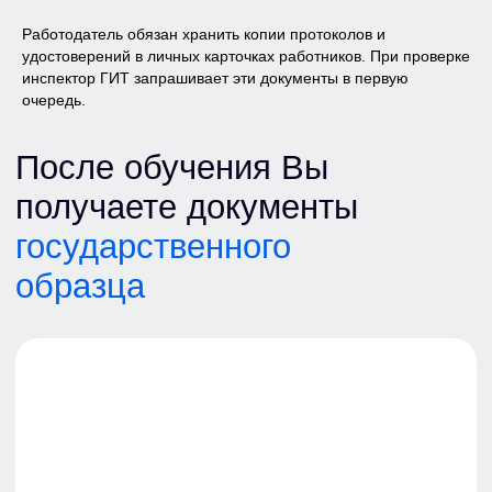
квалификации выдается вместе
Работодатель обязан хранить копии протоколов и
с удостоверением
о повышении
квалификации
удостоверений в личных карточках работников. При проверке
инспектор ГИТ запрашивает эти документы в первую
очередь.