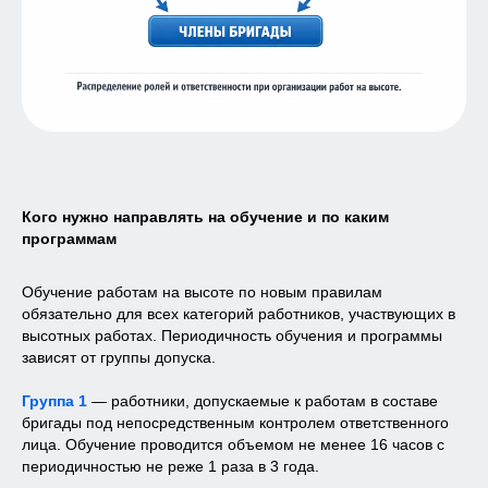
Кого нужно направлять на обучение и по каким
программам
Обучение работам на высоте по новым правилам
обязательно для всех категорий работников, участвующих в
высотных работах. Периодичность обучения и программы
Диплом
о профессиональной
зависят от группы допуска.
переподготовке
Группа 1
— работники, допускаемые к работам в составе
По окончании прохождения
программы Профессиональной
бригады под непосредственным контролем ответственного
переподготовки, вы получаете
Диплом
лица. Обучение проводится объемом не менее 16 часов с
установленного образца
, который
периодичностью не реже 1 раза в 3 года.
вносится
в реестр ФИС ФРДО