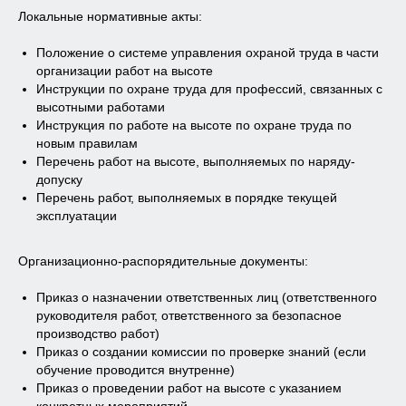
Контакты
Локальные нормативные акты:
Блог
Положение о системе управления охраной труда в части
+7 (495) 125-08-50
info@gor-centr.ru
организации работ на высоте
Инструкции по охране труда для профессий, связанных с
Мы ВКонтакте
Дзен
высотными работами
Инструкция по работе на высоте по охране труда по
ООО «Городской учебный центр»
новым правилам
Перечень работ на высоте, выполняемых по наряду-
Москва, 2026
допуску
Перечень работ, выполняемых в порядке текущей
эксплуатации
Организационно-распорядительные документы:
Приказ о назначении ответственных лиц (ответственного
руководителя работ, ответственного за безопасное
производство работ)
Приказ о создании комиссии по проверке знаний (если
обучение проводится внутренне)
Приказ о проведении работ на высоте с указанием
конкретных мероприятий