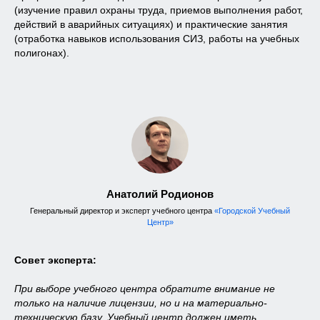
(изучение правил охраны труда, приемов выполнения работ,
действий в аварийных ситуациях) и практические занятия
(отработка навыков использования СИЗ, работы на учебных
полигонах).
Протокол
проверки знаний
по охране труда
Результаты проверки знания
Анатолий Родионов
требований охраны труда работников
Генеральный директор и эксперт учебного центра
«Городской Учебный
после завершения обучения
Центр»
оформляются
протоколом проверки
знания требований охраны труда.
Документ вносится в реестр Минтруда
Совет эксперта:
России.
При выборе учебного центра обратите внимание не
только на наличие лицензии, но и на материально-
техническую базу. Учебный центр должен иметь