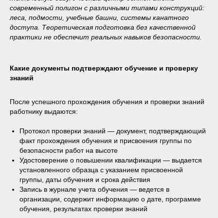
современный полигон с различными типами конструкций:
леса, подмости, учебные башни, системы канатного
доступа. Теоретическая подготовка без качественной
практики не обеспечит реальных навыков безопасности.
Какие документы подтверждают обучение и проверку
знаний
После успешного прохождения обучения и проверки знаний
работнику выдаются:
Протокол проверки знаний — документ, подтверждающий
факт прохождения обучения и присвоения группы по
безопасности работ на высоте
Удостоверение о повышении квалификации — выдается
установленного образца с указанием присвоенной
группы, даты обучения и срока действия
Выписка
из протокола проверки
Запись в журнале учета обучения — ведется в
знаний по охране труда
организации, содержит информацию о дате, программе
обучения, результатах проверки знаний
Выписка
из протокола о проверке
знаний по программе повышения