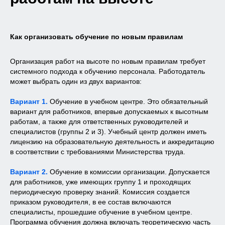
Удостоверение
о повышении
квалификации
По окончанию обучения
Как организовать обучение по новым правилам
по программам Повышения
квалификации вы получите
удостоверение о повышении
Организация работ на высоте по новым правилам требует
квалификации
, а также
выписку
системного подхода к обучению персонала. Работодатель
из протокола
о проверке знаний
может выбрать один из двух вариантов:
по программе повышения
квалификации.
Вариант 1.
Обучение в учебном центре. Это обязательный
вариант для работников, впервые допускаемых к высотным
работам, а также для ответственных руководителей и
специалистов (группы 2 и 3). Учебный центр должен иметь
лицензию на образовательную деятельность и аккредитацию
в соответствии с требованиями Министерства труда.
Вариант 2.
Обучение в комиссии организации. Допускается
для работников, уже имеющих группу 1 и проходящих
периодическую проверку знаний. Комиссия создается
приказом руководителя, в ее состав включаются
специалисты, прошедшие обучение в учебном центре.
Программа обучения должна включать теоретическую часть