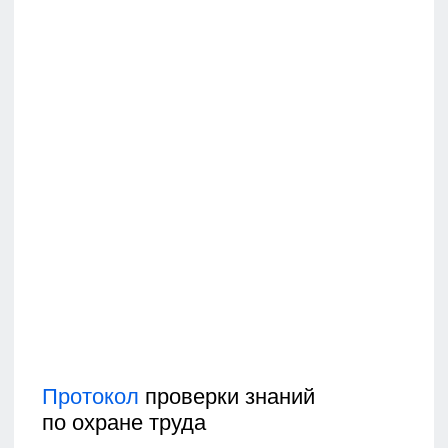
Обязательно ли оформлять
наряд-допуск для всех работ
на высоте?
Нет, наряд-допуск оформляется
только для работ повышенной
опасности, перечни которых
утверждены правилами. Для работ,
выполняемых в порядке текущей
эксплуатации, наряд не требуется, но
должны быть разработаны
инструкции и проведено обучение.
Конкретный перечень работ,
выполняемых по наряду-допуску,
утверждает работодатель с учетом
специфики деятельности
организации.
Как часто нужно проводить