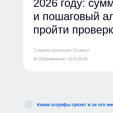
2026 году: сум
и пошаговый а
пройти проверк
🕒 время прочтения: 15 минут
📅 Опубликовано: 14.02.2026
Какие штрафы грозят и за что и