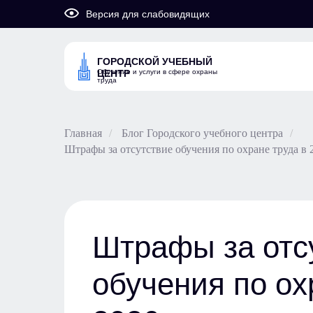
Версия для слабовидящих
ГОРОДСКОЙ УЧЕБНЫЙ
Обучение и услуги в сфере охраны
ЦЕНТР
труда
Главная
/
Блог Городского учебного центра
/
Штрафы за отсутствие обучения по охране труда в
Штрафы за отс
обучения по ох