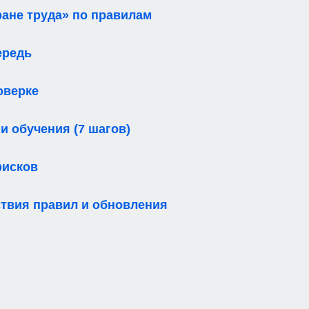
ране труда» по правилам
ередь
оверке
 обучения (7 шагов)
рисков
ствия правил и обновления